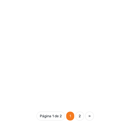
Página 1 de 2
1
2
»