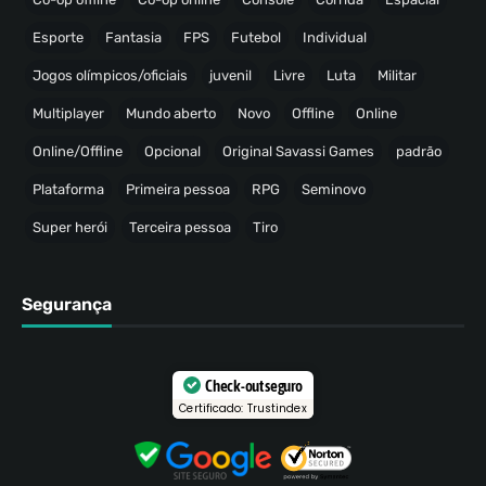
Esporte
Fantasia
FPS
Futebol
Individual
Jogos olímpicos/oficiais
juvenil
Livre
Luta
Militar
Multiplayer
Mundo aberto
Novo
Offline
Online
Online/Offline
Opcional
Original Savassi Games
padrão
Plataforma
Primeira pessoa
RPG
Seminovo
Super herói
Terceira pessoa
Tiro
Segurança
Check-out seguro
Certificado: Trustindex