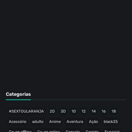
Categorias
#SEXTOULARANJA
2D
3D
10
12
14
16
18
Acessório
adulto
Anime
Aventura
Ação
black25
Co-op offline
Co-op online
Console
Corrida
Espacial