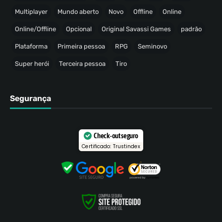
Multiplayer
Mundo aberto
Novo
Offline
Online
Online/Offline
Opcional
Original Savassi Games
padrão
Plataforma
Primeira pessoa
RPG
Seminovo
Super herói
Terceira pessoa
Tiro
Segurança
Check-out seguro
Certificado: Trustindex