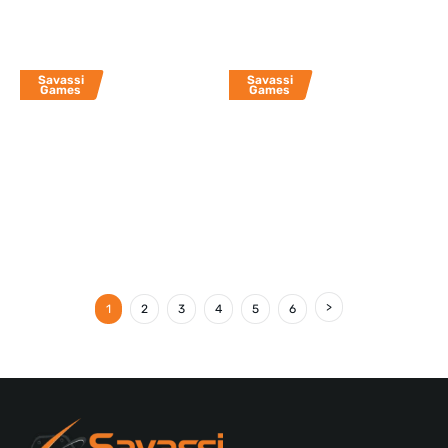
Savassi
Savassi
Games
Games
1
2
3
4
5
6