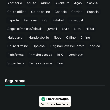
Acessório
adulto
Anime
Aventura
Ação
black25
Co-op offline
Co-op online
Console
Corrida
Espacial
Esporte
Fantasia
FPS
Futebol
Individual
Jogos olímpicos/oficiais
juvenil
Livre
Luta
Militar
Multiplayer
Mundo aberto
Novo
Offline
Online
Online/Offline
Opcional
Original Savassi Games
padrão
Plataforma
Primeira pessoa
RPG
Seminovo
Super herói
Terceira pessoa
Tiro
Segurança
Check-out seguro
Certificado: Trustindex