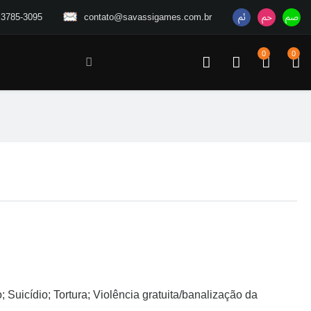
 3785-3095
contato@savassigames.com.br
0
0
; Suicídio; Tortura; Violência gratuita/banalização da