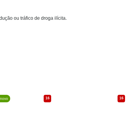
ução ou tráfico de droga ilícita.
16
16
novo