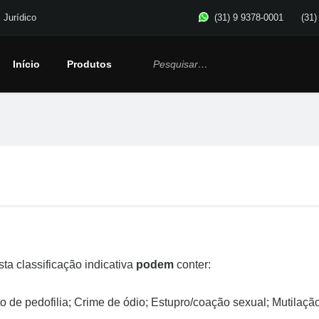
Jurídico
(31) 9 9378-0001
(31)
Início
Produtos
ta classificação indicativa
podem
conter:
to de pedofilia; Crime de ódio; Estupro/coação sexual; Mutilação