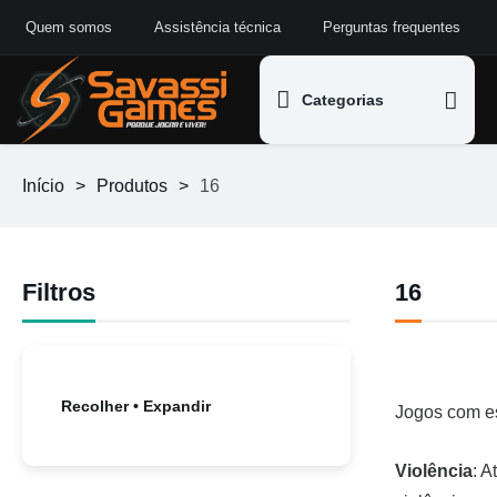
Quem somos
Assistência técnica
Perguntas frequentes
Categorias
Início
>
Produtos
>
16
Filtros
16
Recolher • Expandir
Jogos com es
Violência
: A