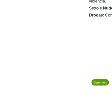
violência.
Sexo e Nud
Drogas
: Con
Seminovo