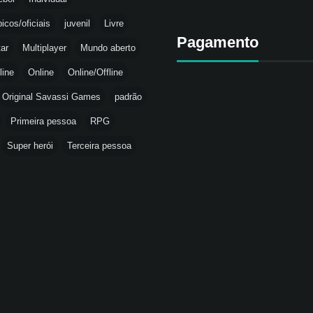
icos/oficiais
juvenil
Livre
Pagamento
tar
Multiplayer
Mundo aberto
line
Online
Online/Offline
Original Savassi Games
padrão
Primeira pessoa
RPG
Super herói
Terceira pessoa