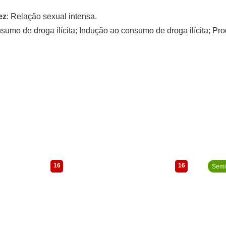
ez
: Relação sexual intensa.
sumo de droga ilícita; Indução ao consumo de droga ilícita; Prod
16
16
Semi