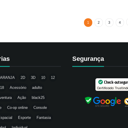
1
2
3
4
rias
Segurança
LARANJA
2D
3D
10
12
Check-out segu
18
Acessório
adulto
Certificado: Trustind
ventura
Ação
black25
e
Co-op online
Console
spacial
Esporte
Fantasia
ebol
Individual