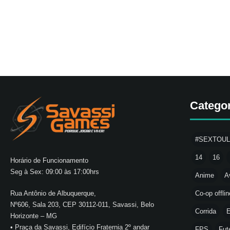
Catego
#SEXTOU
14
16
Horário de Funcionamento
Seg à Sex: 09:00 às 17:00hrs
Anime
A
Co-op offlin
Rua Antônio de Albuquerque,
Nº606, Sala 203, CEP 30112-011, Savassi, Belo
Corrida
E
Horizonte – MG
• Praça da Savassi, Edifício Fraternia 2º andar
FPS
Fut