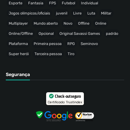
Esporte
Fantasia
FPS
Futebol
Individual
Jogos olímpicos/oficiais
juvenil
Livre
Luta
Militar
Multiplayer
Mundo aberto
Novo
Offline
Online
Online/Offline
Opcional
Original Savassi Games
padrão
Plataforma
Primeira pessoa
RPG
Seminovo
Super herói
Terceira pessoa
Tiro
Segurança
Check-out seguro
Certificado: Trustindex