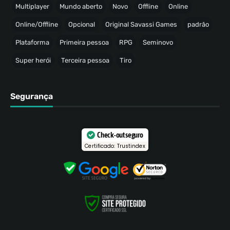
Multiplayer
Mundo aberto
Novo
Offline
Online
Online/Offline
Opcional
Original Savassi Games
padrão
Plataforma
Primeira pessoa
RPG
Seminovo
Super herói
Terceira pessoa
Tiro
Segurança
Check-out seguro
Certificado: Trustindex