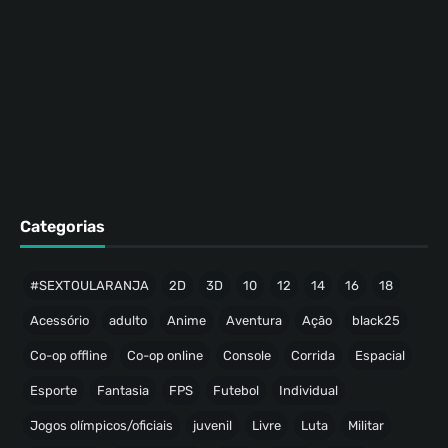
Categorias
#SEXTOULARANJA
2D
3D
10
12
14
16
18
Acessório
adulto
Anime
Aventura
Ação
black25
Co-op offline
Co-op online
Console
Corrida
Espacial
Esporte
Fantasia
FPS
Futebol
Individual
Jogos olímpicos/oficiais
juvenil
Livre
Luta
Militar