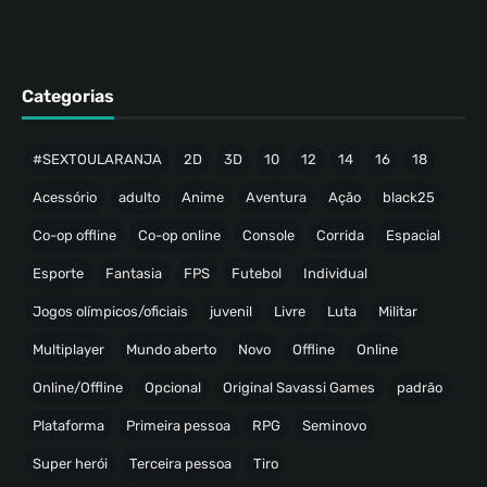
Categorias
#SEXTOULARANJA
2D
3D
10
12
14
16
18
Acessório
adulto
Anime
Aventura
Ação
black25
Co-op offline
Co-op online
Console
Corrida
Espacial
Esporte
Fantasia
FPS
Futebol
Individual
Jogos olímpicos/oficiais
juvenil
Livre
Luta
Militar
Multiplayer
Mundo aberto
Novo
Offline
Online
Online/Offline
Opcional
Original Savassi Games
padrão
Plataforma
Primeira pessoa
RPG
Seminovo
Super herói
Terceira pessoa
Tiro