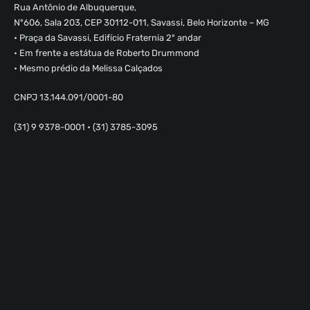
Rua Antônio de Albuquerque,
Nº606, Sala 203, CEP 30112-011, Savassi, Belo Horizonte – MG
• Praça da Savassi, Edifício Fraternia 2º andar
• Em frente a estátua de Roberto Drummond
• Mesmo prédio da Melissa Calçados
CNPJ 13.144.091/0001-80
(31) 9 9378-0001 • (31) 3785-3095