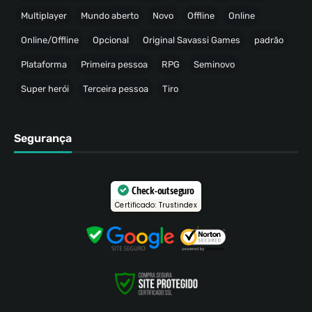
Multiplayer
Mundo aberto
Novo
Offline
Online
Online/Offline
Opcional
Original Savassi Games
padrão
Plataforma
Primeira pessoa
RPG
Seminovo
Super herói
Terceira pessoa
Tiro
Segurança
Check-out seguro
Certificado: Trustindex