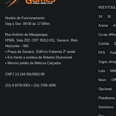
#SEXTOU
14
16
Horário de Funcionamento
Seg à Sex: 09:00 às 17:00hrs
Anime
A
Co-op offlin
Rua Antônio de Albuquerque,
Nº606, Sala 203, CEP 30112-011, Savassi, Belo
Corrida
E
Horizonte – MG
• Praça da Savassi, Edifício Fraternia 2º andar
FPS
Fut
• Em frente a estátua de Roberto Drummond
Jogos olímp
• Mesmo prédio da Melissa Calçados
Luta
Mili
CNPJ 13.144.091/0001-80
Novo
Off
(31) 9 9378-0001 • (31) 3785-3095
Opcional
Plataforma
Seminovo