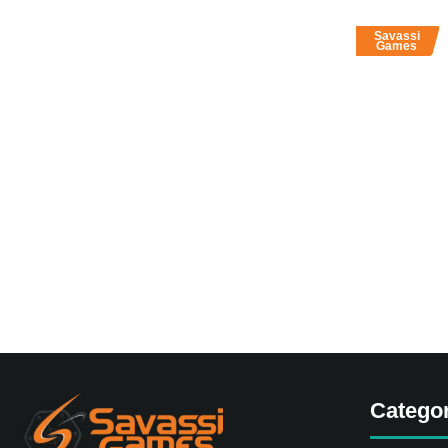
Savassi
Games
Catego