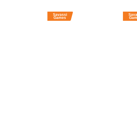
Savassi
Sava
Games
Gam