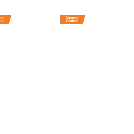
ssi
Savassi
es
Games