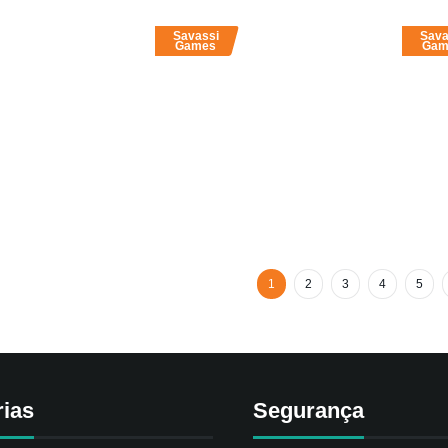
Savassi
Sava
Games
Gam
1
2
3
4
5
rias
Segurança