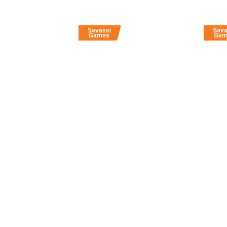
Savassi
Sava
Games
Gam