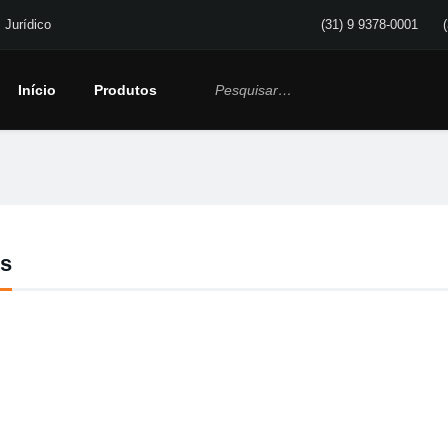
Jurídico
(31) 9 9378-0001
Início
Produtos
es