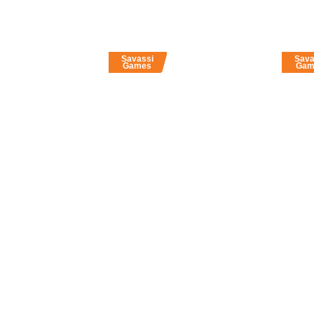
Savassi
Sava
Games
Gam