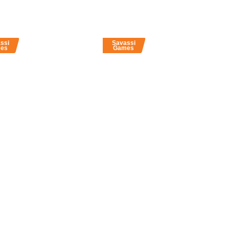
ssi
Savassi
es
Games