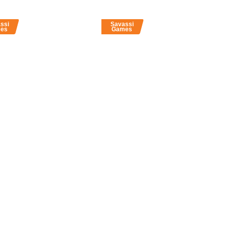
ssi
Savassi
es
Games