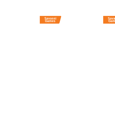
Savassi
Sava
Games
Gam