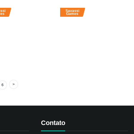
ssi
Savassi
es
Games
6
Contato