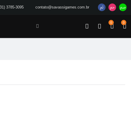
(31) 3785-3095
contato@savassigames.com.br
0
0