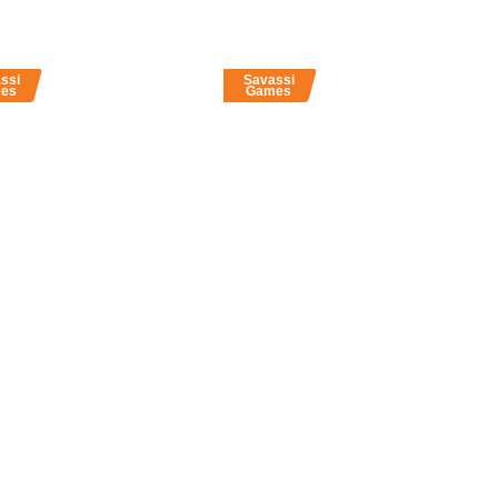
ssi
Savassi
es
Games