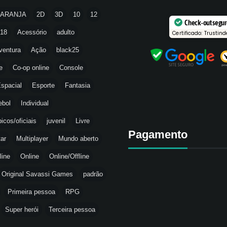
LARANJA
2D
3D
10
12
Check-out segu
18
Acessório
adulto
Certificado: Trustind
ventura
Ação
black25
e
Co-op online
Console
spacial
Esporte
Fantasia
ebol
Individual
icos/oficiais
juvenil
Livre
Pagamento
tar
Multiplayer
Mundo aberto
line
Online
Online/Offline
Original Savassi Games
padrão
Primeira pessoa
RPG
Super herói
Terceira pessoa