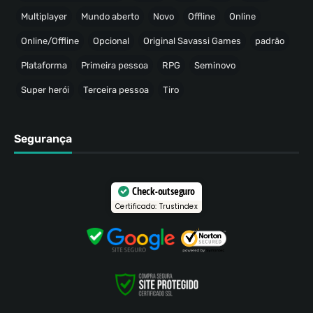
Multiplayer
Mundo aberto
Novo
Offline
Online
Online/Offline
Opcional
Original Savassi Games
padrão
Plataforma
Primeira pessoa
RPG
Seminovo
Super herói
Terceira pessoa
Tiro
Segurança
Check-out seguro
Certificado: Trustindex