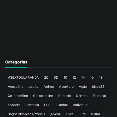
Categorias
#SEXTOULARANJA
2D
3D
10
12
14
16
18
Acessório
adulto
Anime
Aventura
Ação
black25
Co-op offline
Co-op online
Console
Corrida
Espacial
Esporte
Fantasia
FPS
Futebol
Individual
Jogos olímpicos/oficiais
juvenil
Livre
Luta
Militar