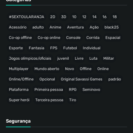
#SEXTOULARANJA
2D
3D
10
12
14
16
18
Acessório
adulto
Anime
Aventura
Ação
black25
Co-op offline
Co-op online
Console
Corrida
Espacial
Esporte
Fantasia
FPS
Futebol
Individual
Jogos olímpicos/oficiais
juvenil
Livre
Luta
Militar
Multiplayer
Mundo aberto
Novo
Offline
Online
Online/Offline
Opcional
Original Savassi Games
padrão
Plataforma
Primeira pessoa
RPG
Seminovo
Super herói
Terceira pessoa
Tiro
Segurança