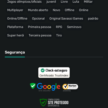
Jogos olímpicos/oficiais
juvenil
Livre
Luta
Militar
Multiplayer
Mundo aberto
Novo
Offline
Online
Online/Offline
Opcional
Original Savassi Games
padrão
Plataforma
Primeira pessoa
RPG
Seminovo
Super herói
Terceira pessoa
Tiro
Segurança
Check-out seguro
Certificado: Trustindex