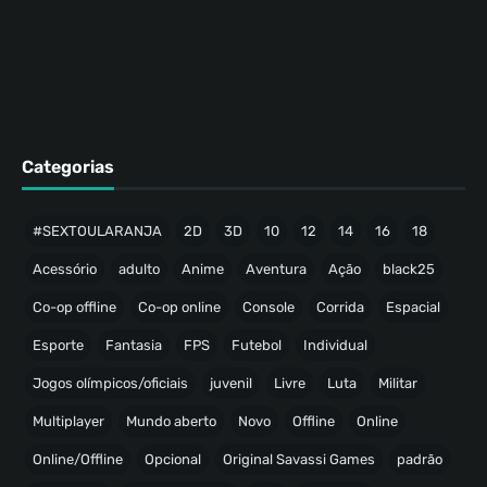
Categorias
#SEXTOULARANJA
2D
3D
10
12
14
16
18
Acessório
adulto
Anime
Aventura
Ação
black25
Co-op offline
Co-op online
Console
Corrida
Espacial
Esporte
Fantasia
FPS
Futebol
Individual
Jogos olímpicos/oficiais
juvenil
Livre
Luta
Militar
Multiplayer
Mundo aberto
Novo
Offline
Online
Online/Offline
Opcional
Original Savassi Games
padrão