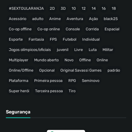
#SEXTOULARANJA
2D
3D
10
12
14
16
18
Acessório
adulto
Anime
Aventura
Ação
black25
Co-op offline
Co-op online
Console
Corrida
Espacial
Esporte
Fantasia
FPS
Futebol
Individual
Jogos olímpicos/oficiais
juvenil
Livre
Luta
Militar
Multiplayer
Mundo aberto
Novo
Offline
Online
Online/Offline
Opcional
Original Savassi Games
padrão
Plataforma
Primeira pessoa
RPG
Seminovo
Super herói
Terceira pessoa
Tiro
Segurança