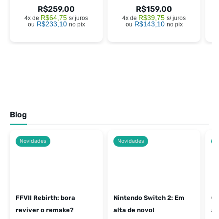
R$
259,00
R$
159,00
R$
64,75
R$
39,75
4x de
s/ juros
4x de
s/ juros
R$
233,10
R$
143,10
ou
no pix
ou
no pix
Blog
Novidades
Novidades
N
FFVII Rebirth: bora
Nintendo Switch 2: Em
O 
reviver o remake?
alta de novo!
an