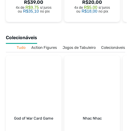
R$
39,00
R$
20,00
R$
9,75
R$
5,00
4x de
s/ juros
4x de
s/ juros
R$
35,10
R$
18,00
ou
no pix
ou
no pix
Colecionáveis
Tudo
Action Figures
Jogos de Tabuleiro
Colecionáveis
God of War Card Game
Nhac Nhac
St