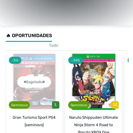
Jogos de XBO
até R$6
🔥 OPORTUNIDADES
Tudo
PS5
PS4
XS
XOne
Switch
-5%
-34%
-
Esgotado
L
12
Seminovo
Seminovo
Gran Turismo Sport PS4
Naruto Shippuden Ultimate
(seminovo)
Ninja Storm 4 Road to
Boruto XBOX One