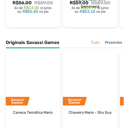
R$
56,00
R$
59,00
R$
59,00
R$
89,00
R
(seminovo)
R$
14,00
R$
14,75
4x de
s/ juros
4x de
s/ juros
R$
50,40
R$
53,10
ou
no pix
ou
no pix
Originais Savassi Games
Tudo
Presentes
Savassi
Savassi
S
Games
Games
Caneca Temática Mario
Chaveiro Mario – Shy Guy
C