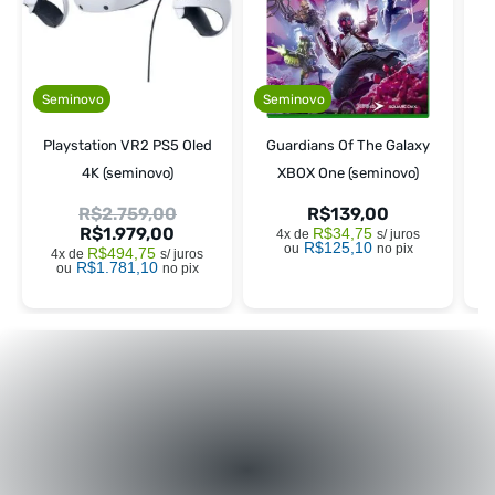
Seminovo
Seminovo
Playstation VR2 PS5 Oled
Guardians Of The Galaxy
4K (seminovo)
XBOX One (seminovo)
R$
2.759,00
R$
139,00
R$
1.979,00
R$
34,75
4x de
s/ juros
R$
125,10
ou
no pix
R$
494,75
4x de
s/ juros
R$
1.781,10
ou
no pix