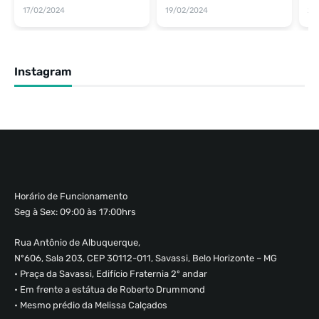
17/02/2024
19/02/2024
26
Instagram
Horário de Funcionamento
Seg à Sex: 09:00 às 17:00hrs
Rua Antônio de Albuquerque,
Nº606, Sala 203, CEP 30112-011, Savassi, Belo Horizonte – MG
• Praça da Savassi, Edifício Fraternia 2º andar
• Em frente a estátua de Roberto Drummond
• Mesmo prédio da Melissa Calçados