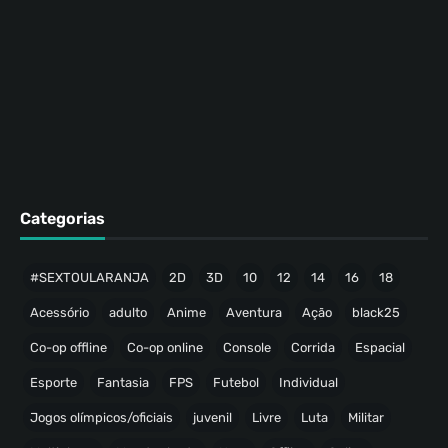
Categorias
#SEXTOULARANJA
2D
3D
10
12
14
16
18
Acessório
adulto
Anime
Aventura
Ação
black25
Co-op offline
Co-op online
Console
Corrida
Espacial
Esporte
Fantasia
FPS
Futebol
Individual
Jogos olímpicos/oficiais
juvenil
Livre
Luta
Militar