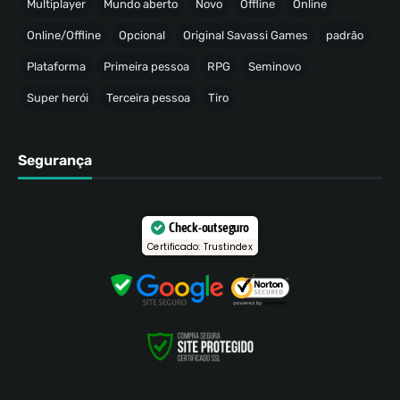
Multiplayer
Mundo aberto
Novo
Offline
Online
Online/Offline
Opcional
Original Savassi Games
padrão
Plataforma
Primeira pessoa
RPG
Seminovo
Super herói
Terceira pessoa
Tiro
Segurança
Check-out seguro
Certificado: Trustindex