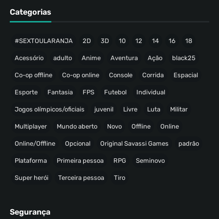
Categorias
#SEXTOULARANJA
2D
3D
10
12
14
16
18
Acessório
adulto
Anime
Aventura
Ação
black25
Co-op offline
Co-op online
Console
Corrida
Espacial
Esporte
Fantasia
FPS
Futebol
Individual
Jogos olímpicos/oficiais
juvenil
Livre
Luta
Militar
Multiplayer
Mundo aberto
Novo
Offline
Online
Online/Offline
Opcional
Original Savassi Games
padrão
Plataforma
Primeira pessoa
RPG
Seminovo
Super herói
Terceira pessoa
Tiro
Segurança