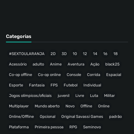
Categorias
#SEXTOULARANJA
2D
3D
10
12
14
16
18
Acessório
adulto
Anime
Aventura
Ação
black25
Co-op offline
Co-op online
Console
Corrida
Espacial
Esporte
Fantasia
FPS
Futebol
Individual
Jogos olímpicos/oficiais
juvenil
Livre
Luta
Militar
Multiplayer
Mundo aberto
Novo
Offline
Online
Online/Offline
Opcional
Original Savassi Games
padrão
Plataforma
Primeira pessoa
RPG
Seminovo