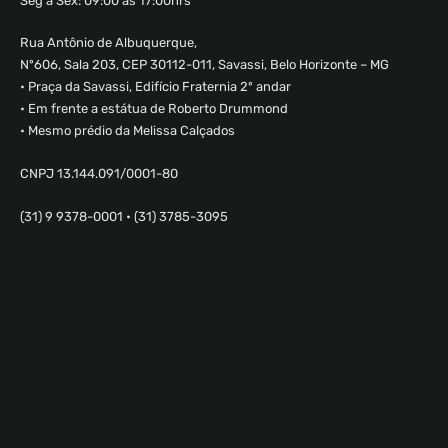
Seg à Sex: 09:00 às 17:00hrs
Rua Antônio de Albuquerque,
Nº606, Sala 203, CEP 30112-011, Savassi, Belo Horizonte – MG
• Praça da Savassi, Edifício Fraternia 2º andar
• Em frente a estátua de Roberto Drummond
• Mesmo prédio da Melissa Calçados
CNPJ 13.144.091/0001-80
(31) 9 9378-0001 • (31) 3785-3095