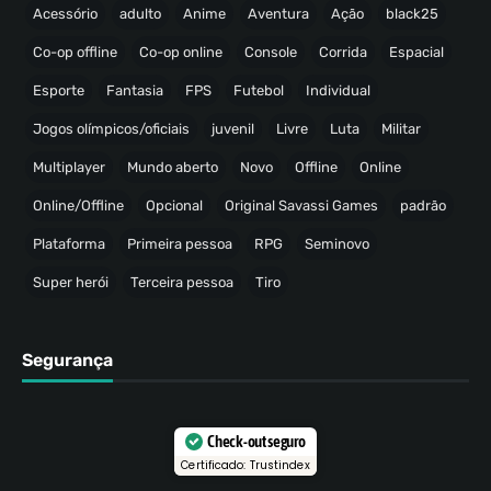
Acessório
adulto
Anime
Aventura
Ação
black25
Co-op offline
Co-op online
Console
Corrida
Espacial
Esporte
Fantasia
FPS
Futebol
Individual
Jogos olímpicos/oficiais
juvenil
Livre
Luta
Militar
Multiplayer
Mundo aberto
Novo
Offline
Online
Online/Offline
Opcional
Original Savassi Games
padrão
Plataforma
Primeira pessoa
RPG
Seminovo
Super herói
Terceira pessoa
Tiro
Segurança
Check-out seguro
Certificado: Trustindex