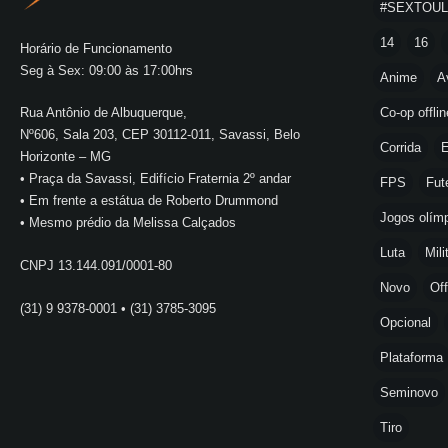
#SEXTOU
14
16
Horário de Funcionamento
Seg à Sex: 09:00 às 17:00hrs
Anime
A
Co-op offlin
Rua Antônio de Albuquerque,
Nº606, Sala 203, CEP 30112-011, Savassi, Belo
Corrida
E
Horizonte – MG
• Praça da Savassi, Edifício Fraternia 2º andar
FPS
Fut
• Em frente a estátua de Roberto Drummond
Jogos olímp
• Mesmo prédio da Melissa Calçados
Luta
Mili
CNPJ 13.144.091/0001-80
Novo
Off
(31) 9 9378-0001 • (31) 3785-3095
Opcional
Plataforma
Seminovo
Tiro