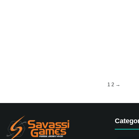
1
2
→
Catego