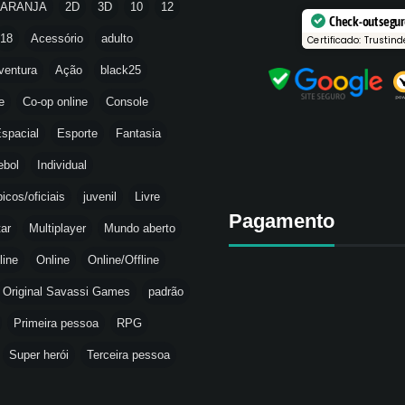
LARANJA
2D
3D
10
12
Check-out segu
18
Acessório
adulto
Certificado: Trustind
ventura
Ação
black25
e
Co-op online
Console
spacial
Esporte
Fantasia
ebol
Individual
icos/oficiais
juvenil
Livre
Pagamento
tar
Multiplayer
Mundo aberto
line
Online
Online/Offline
Original Savassi Games
padrão
Primeira pessoa
RPG
Super herói
Terceira pessoa