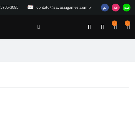
 3785-3095
contato@savassigames.com.br
0
0