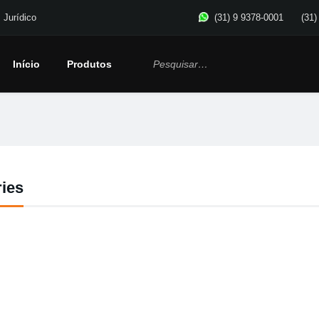
Jurídico
(31) 9 9378-0001
(31)
Início
Produtos
ies