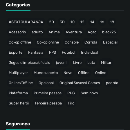
Categorias
#SEXTOULARANJA
2D
3D
10
12
14
16
18
Acessório
adulto
Anime
Aventura
Ação
black25
Co-op offline
Co-op online
Console
Corrida
Espacial
Esporte
Fantasia
FPS
Futebol
Individual
Jogos olímpicos/oficiais
juvenil
Livre
Luta
Militar
Multiplayer
Mundo aberto
Novo
Offline
Online
Online/Offline
Opcional
Original Savassi Games
padrão
Plataforma
Primeira pessoa
RPG
Seminovo
Super herói
Terceira pessoa
Tiro
Segurança