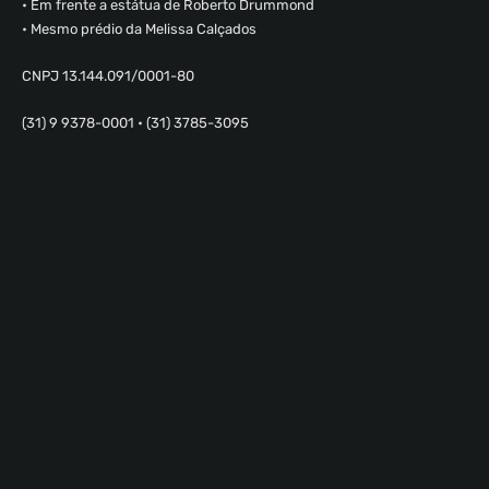
• Em frente a estátua de Roberto Drummond
• Mesmo prédio da Melissa Calçados
CNPJ 13.144.091/0001-80
(31) 9 9378-0001 • (31) 3785-3095