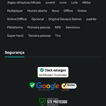
Jogos olímpicos/oficiais
juvenil
Livre
Luta
Militar
Multiplayer
Mundo aberto
Novo
Offline
Online
Online/Offline
Opcional
Original Savassi Games
padrão
Plataforma
Primeira pessoa
RPG
Seminovo
Super herói
Terceira pessoa
Tiro
Segurança
Check-out seguro
Certificado: Trustindex