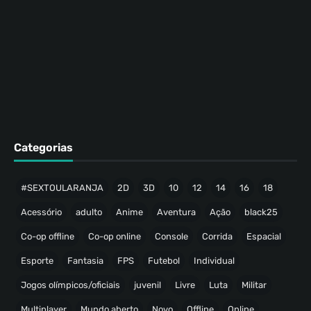
Categorias
#SEXTOULARANJA
2D
3D
10
12
14
16
18
Acessório
adulto
Anime
Aventura
Ação
black25
Co-op offline
Co-op online
Console
Corrida
Espacial
Esporte
Fantasia
FPS
Futebol
Individual
Jogos olímpicos/oficiais
juvenil
Livre
Luta
Militar
Multiplayer
Mundo aberto
Novo
Offline
Online