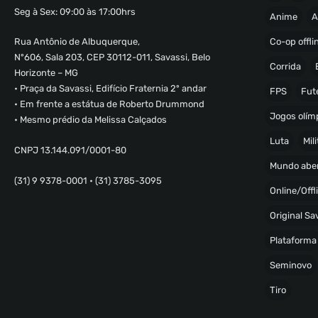
Seg à Sex: 09:00 às 17:00hrs
Anime
A
Co-op offli
Rua Antônio de Albuquerque,
Nº606, Sala 203, CEP 30112-011, Savassi, Belo
Corrida
Horizonte – MG
• Praça da Savassi, Edifício Fraternia 2º andar
FPS
Fut
• Em frente a estátua de Roberto Drummond
Jogos olímp
• Mesmo prédio da Melissa Calçados
Luta
Mili
CNPJ 13.144.091/0001-80
Mundo abe
(31) 9 9378-0001 • (31) 3785-3095
Online/Offl
Original S
Plataforma
Seminovo
Tiro