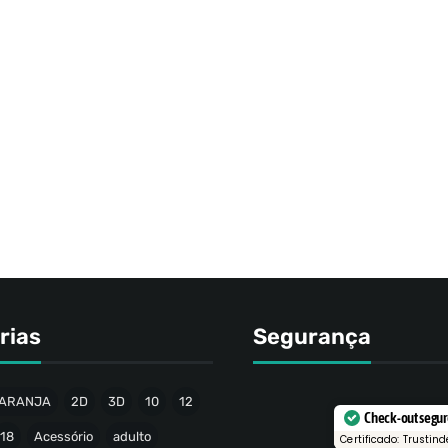
rias
Segurança
ARANJA
2D
3D
10
12
Check-out segu
18
Acessório
adulto
Certificado: Trustind