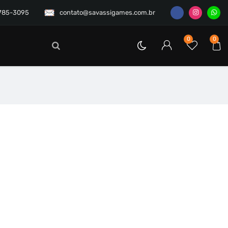
3785-3095
contato@savassigames.com.br
0
0