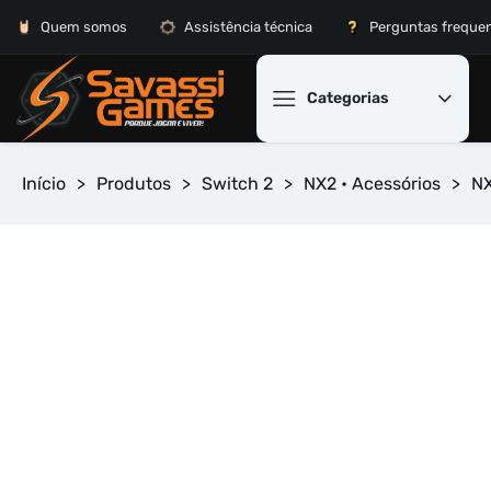
Quem somos
Assistência técnica
Perguntas freque
Categorias
Início
>
Produtos
>
Switch 2
>
NX2 • Acessórios
>
NX