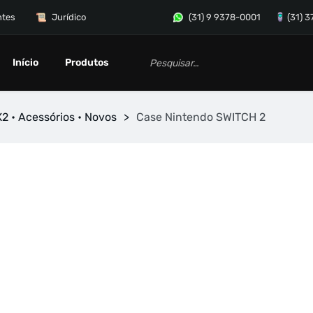
ntes
Jurídico
(31) 9 9378-0001
(31) 
Início
Produtos
2 • Acessórios • Novos
>
Case Nintendo SWITCH 2