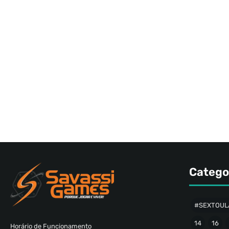
Catego
#SEXTOUL
14
16
Horário de Funcionamento