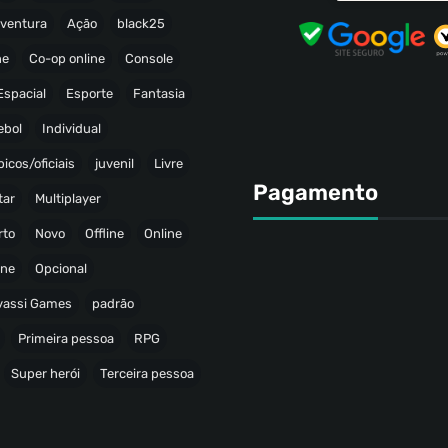
ventura
Ação
black25
ne
Co-op online
Console
Espacial
Esporte
Fantasia
ebol
Individual
icos/oficiais
juvenil
Livre
Pagamento
tar
Multiplayer
rto
Novo
Offline
Online
ine
Opcional
avassi Games
padrão
Primeira pessoa
RPG
Super herói
Terceira pessoa