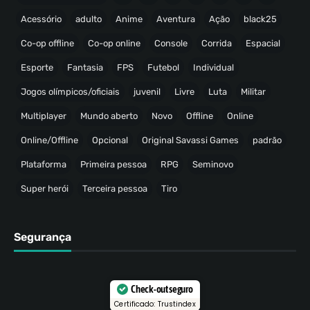
Acessório
adulto
Anime
Aventura
Ação
black25
Co-op offline
Co-op online
Console
Corrida
Espacial
Esporte
Fantasia
FPS
Futebol
Individual
Jogos olímpicos/oficiais
juvenil
Livre
Luta
Militar
Multiplayer
Mundo aberto
Novo
Offline
Online
Online/Offline
Opcional
Original Savassi Games
padrão
Plataforma
Primeira pessoa
RPG
Seminovo
Super herói
Terceira pessoa
Tiro
Segurança
Check-out seguro
Certificado: Trustindex