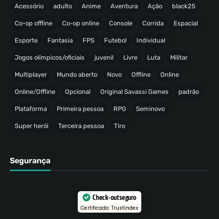
Acessório
adulto
Anime
Aventura
Ação
black25
Co-op offline
Co-op online
Console
Corrida
Espacial
Esporte
Fantasia
FPS
Futebol
Individual
Jogos olímpicos/oficiais
juvenil
Livre
Luta
Militar
Multiplayer
Mundo aberto
Novo
Offline
Online
Online/Offline
Opcional
Original Savassi Games
padrão
Plataforma
Primeira pessoa
RPG
Seminovo
Super herói
Terceira pessoa
Tiro
Segurança
Check-out seguro
Certificado: Trustindex