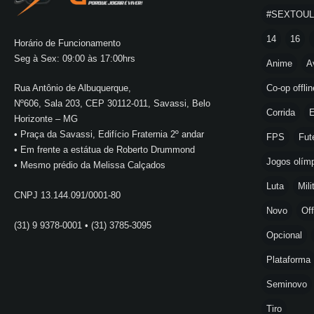
#SEXTOU
14
16
Horário de Funcionamento
Seg à Sex: 09:00 às 17:00hrs
Anime
A
Co-op offlin
Rua Antônio de Albuquerque,
Nº606, Sala 203, CEP 30112-011, Savassi, Belo
Corrida
E
Horizonte – MG
• Praça da Savassi, Edifício Fraternia 2º andar
FPS
Fut
• Em frente a estátua de Roberto Drummond
Jogos olímp
• Mesmo prédio da Melissa Calçados
Luta
Mili
CNPJ 13.144.091/0001-80
Novo
Off
(31) 9 9378-0001 • (31) 3785-3095
Opcional
Plataforma
Seminovo
Tiro