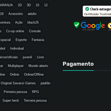
LARANJA
2D
3D
10
12
Check-out segu
18
Acessório
adulto
Certificado: Trustind
ventura
Ação
black25
e
Co-op online
Console
spacial
Esporte
Fantasia
ebol
Individual
icos/oficiais
juvenil
Livre
Pagamento
tar
Multiplayer
Mundo aberto
line
Online
Online/Offline
Original Savassi Games
padrão
Primeira pessoa
RPG
Super herói
Terceira pessoa