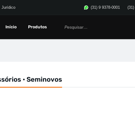
Jurídico
(31) 9 9378-0001
(31)
Início
Produtos
ssórios • Seminovos