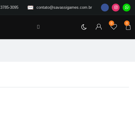
 3785-3095
contato@savassigames.com.br
0
0