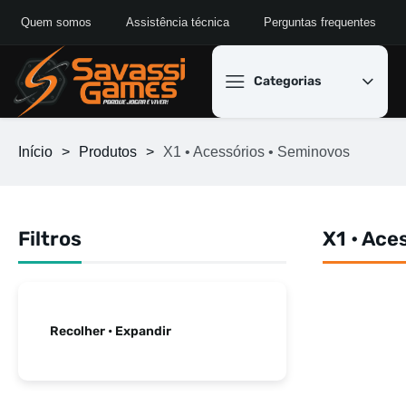
Quem somos
Assistência técnica
Perguntas frequentes
Categorias
Início
>
Produtos
>
X1 • Acessórios • Seminovos
Filtros
X1 • Ace
Recolher • Expandir