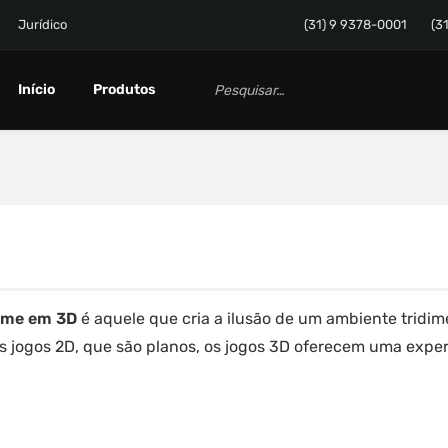
Jurídico
(31) 9 9378-0001
(3
Início
Produtos
ame em 3D
é aquele que cria a ilusão de um ambiente tridime
s jogos 2D, que são planos, os jogos 3D oferecem uma experi