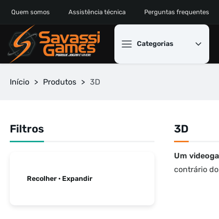
Quem somos
Assistência técnica
Perguntas frequentes
Categorias
Início
>
Produtos
>
3D
Filtros
3D
Um videog
contrário do
Recolher • Expandir