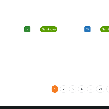
L
10
Seminovo
Semi
1
2
3
4
…
21