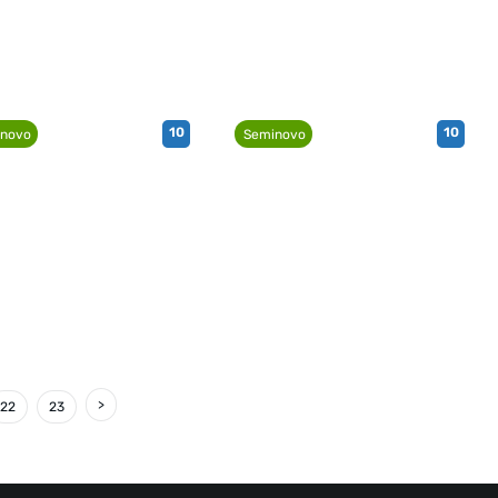
10
10
novo
Seminovo
22
23