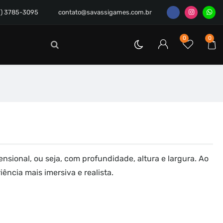
1) 3785-3095
contato@savassigames.com.br
0
0
nsional, ou seja, com profundidade, altura e largura. Ao
ência mais imersiva e realista.