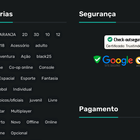
rias
Segurança
ARANJA
2D
3D
10
12
Check-out segu
18
Acessório
adulto
Certificado: Trustind
ventura
Ação
black25
ne
Co-op online
Console
Espacial
Esporte
Fantasia
ebol
Individual
icos/oficiais
juvenil
Livre
Pagamento
tar
Multiplayer
rto
Novo
Offline
Online
ine
Opcional