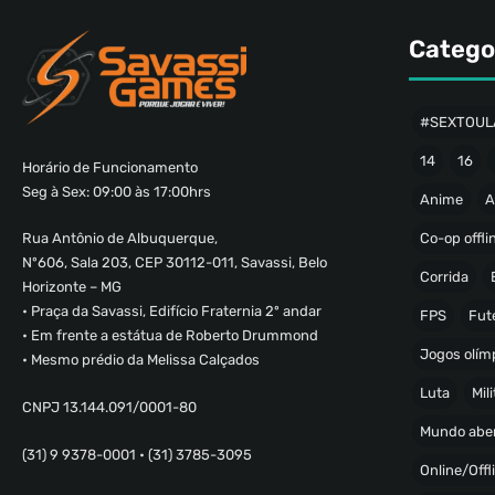
Catego
#SEXTOUL
14
16
Horário de Funcionamento
Seg à Sex: 09:00 às 17:00hrs
Anime
A
Co-op offli
Rua Antônio de Albuquerque,
Nº606, Sala 203, CEP 30112-011, Savassi, Belo
Corrida
Horizonte – MG
• Praça da Savassi, Edifício Fraternia 2º andar
FPS
Fut
• Em frente a estátua de Roberto Drummond
Jogos olímp
• Mesmo prédio da Melissa Calçados
Luta
Mili
CNPJ 13.144.091/0001-80
Mundo abe
(31) 9 9378-0001 • (31) 3785-3095
Online/Offl