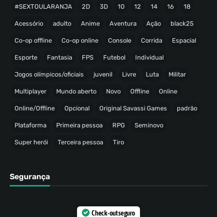
#SEXTOULARANJA
2D
3D
10
12
14
16
18
Acessório
adulto
Anime
Aventura
Ação
black25
Co-op offline
Co-op online
Console
Corrida
Espacial
Esporte
Fantasia
FPS
Futebol
Individual
Jogos olímpicos/oficiais
juvenil
Livre
Luta
Militar
Multiplayer
Mundo aberto
Novo
Offline
Online
Online/Offline
Opcional
Original Savassi Games
padrão
Plataforma
Primeira pessoa
RPG
Seminovo
Super herói
Terceira pessoa
Tiro
Segurança
Check-out seguro