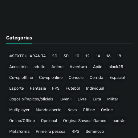
Categorias
#SEXTOULARANJA
2D
3D
10
12
14
16
18
Acessório
adulto
Anime
Aventura
Ação
black25
Co-op offline
Co-op online
Console
Corrida
Espacial
Esporte
Fantasia
FPS
Futebol
Individual
Jogos olímpicos/oficiais
juvenil
Livre
Luta
Militar
Multiplayer
Mundo aberto
Novo
Offline
Online
Online/Offline
Opcional
Original Savassi Games
padrão
Plataforma
Primeira pessoa
RPG
Seminovo