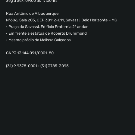
Seg à Sex: 09:00 às 17:00hrs
Rua Antônio de Albuquerque,
Nº606, Sala 203, CEP 30112-011, Savassi, Belo Horizonte – MG
• Praça da Savassi, Edifício Fraternia 2º andar
• Em frente a estátua de Roberto Drummond
• Mesmo prédio da Melissa Calçados
CNPJ 13.144.091/0001-80
(31) 9 9378-0001 • (31) 3785-3095