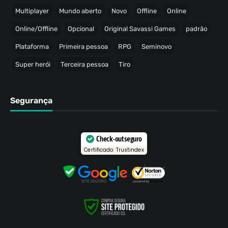
Multiplayer
Mundo aberto
Novo
Offline
Online
Online/Offline
Opcional
Original Savassi Games
padrão
Plataforma
Primeira pessoa
RPG
Seminovo
Super herói
Terceira pessoa
Tiro
Segurança
Check-out seguro
Certificado: Trustindex