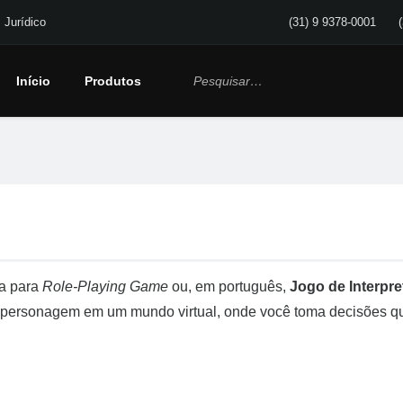
Jurídico
(31) 9 9378-0001
Início
Produtos
la para
Role-Playing Game
ou, em português,
Jogo de Interpr
 personagem em um mundo virtual, onde você toma decisões q