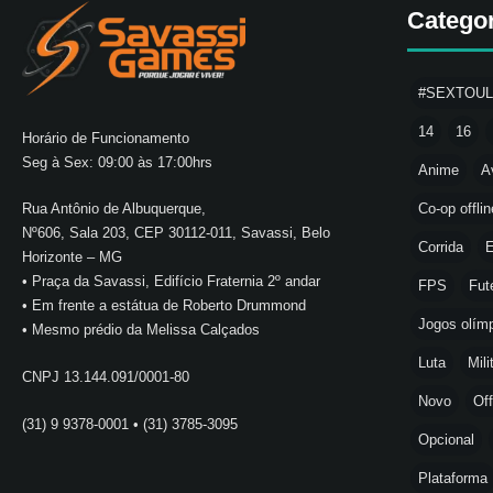
Catego
#SEXTOU
14
16
Horário de Funcionamento
Seg à Sex: 09:00 às 17:00hrs
Anime
A
Co-op offlin
Rua Antônio de Albuquerque,
Nº606, Sala 203, CEP 30112-011, Savassi, Belo
Corrida
E
Horizonte – MG
• Praça da Savassi, Edifício Fraternia 2º andar
FPS
Fut
• Em frente a estátua de Roberto Drummond
Jogos olímp
• Mesmo prédio da Melissa Calçados
Luta
Mili
CNPJ 13.144.091/0001-80
Novo
Off
(31) 9 9378-0001 • (31) 3785-3095
Opcional
Plataforma