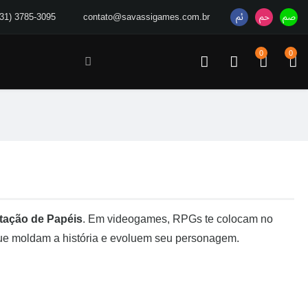
(31) 3785-3095
contato@savassigames.com.br
0
0
etação de Papéis
. Em videogames, RPGs te colocam no
ue moldam a história e evoluem seu personagem.