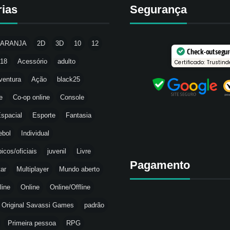
rias
Segurança
LARANJA
2D
3D
10
12
Check-out segu
18
Acessório
adulto
Certificado: Trustind
ventura
Ação
black25
e
Co-op online
Console
spacial
Esporte
Fantasia
ebol
Individual
icos/oficiais
juvenil
Livre
Pagamento
tar
Multiplayer
Mundo aberto
line
Online
Online/Offline
Original Savassi Games
padrão
Primeira pessoa
RPG