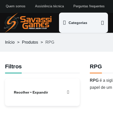
Quem somos
Assistência técnica
Perguntas frequentes
Categorias
Início
>
Produtos
>
RPG
Filtros
RPG
RPG
é a sig
papel de um
Recolher • Expandir