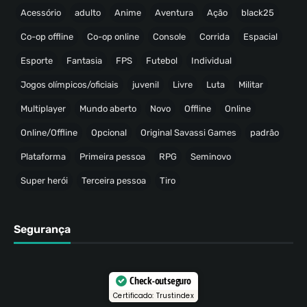
Acessório
adulto
Anime
Aventura
Ação
black25
Co-op offline
Co-op online
Console
Corrida
Espacial
Esporte
Fantasia
FPS
Futebol
Individual
Jogos olímpicos/oficiais
juvenil
Livre
Luta
Militar
Multiplayer
Mundo aberto
Novo
Offline
Online
Online/Offline
Opcional
Original Savassi Games
padrão
Plataforma
Primeira pessoa
RPG
Seminovo
Super herói
Terceira pessoa
Tiro
Segurança
Check-out seguro
Certificado: Trustindex