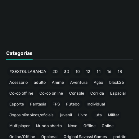
Categorias
#SEXTOULARANJA
2D
3D
10
12
14
16
18
Acessório
adulto
Anime
Aventura
Ação
black25
Co-op offline
Co-op online
Console
Corrida
Espacial
Esporte
Fantasia
FPS
Futebol
Individual
Jogos olímpicos/oficiais
juvenil
Livre
Luta
Militar
Multiplayer
Mundo aberto
Novo
Offline
Online
Online/Offline
Opcional
Original Savassi Games
padrão