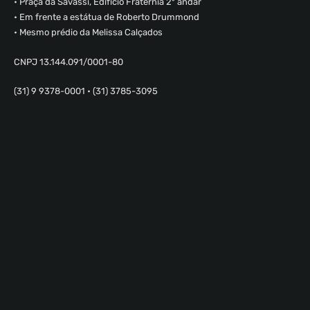
• Praça da Savassi, Edifício Fraternia 2º andar
• Em frente a estátua de Roberto Drummond
• Mesmo prédio da Melissa Calçados
CNPJ 13.144.091/0001-80
(31) 9 9378-0001 • (31) 3785-3095