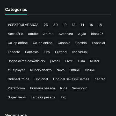
Categorias
#SEXTOULARANJA
2D
3D
10
12
14
16
18
Acessório
adulto
Anime
Aventura
Ação
black25
Co-op offline
Co-op online
Console
Corrida
Espacial
Esporte
Fantasia
FPS
Futebol
Individual
Jogos olímpicos/oficiais
juvenil
Livre
Luta
Militar
Multiplayer
Mundo aberto
Novo
Offline
Online
Online/Offline
Opcional
Original Savassi Games
padrão
Plataforma
Primeira pessoa
RPG
Seminovo
Super herói
Terceira pessoa
Tiro
Segurança