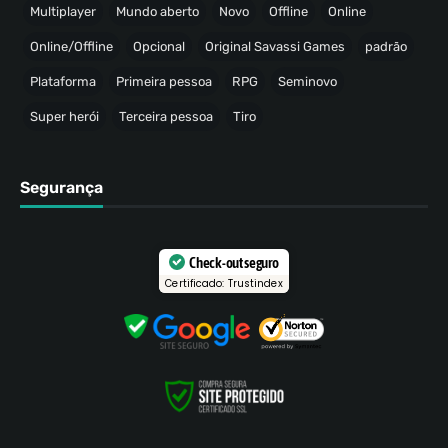
Multiplayer
Mundo aberto
Novo
Offline
Online
Online/Offline
Opcional
Original Savassi Games
padrão
Plataforma
Primeira pessoa
RPG
Seminovo
Super herói
Terceira pessoa
Tiro
Segurança
Check-out seguro
Certificado: Trustindex