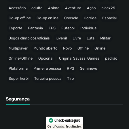
Acessório
adulto
Anime
Aventura
Ação
black25
Co-op offline
Co-op online
Console
Corrida
Espacial
Esporte
Fantasia
FPS
Futebol
Individual
Jogos olímpicos/oficiais
juvenil
Livre
Luta
Militar
Multiplayer
Mundo aberto
Novo
Offline
Online
Online/Offline
Opcional
Original Savassi Games
padrão
Plataforma
Primeira pessoa
RPG
Seminovo
Super herói
Terceira pessoa
Tiro
Segurança
Check-out seguro
Certificado: Trustindex