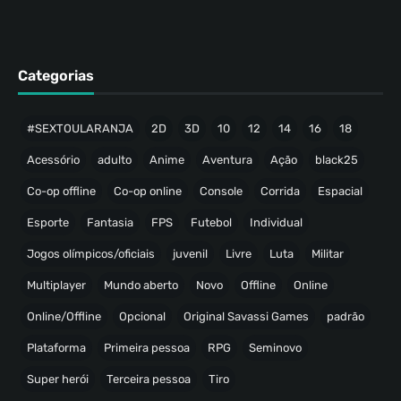
Categorias
#SEXTOULARANJA
2D
3D
10
12
14
16
18
Acessório
adulto
Anime
Aventura
Ação
black25
Co-op offline
Co-op online
Console
Corrida
Espacial
Esporte
Fantasia
FPS
Futebol
Individual
Jogos olímpicos/oficiais
juvenil
Livre
Luta
Militar
Multiplayer
Mundo aberto
Novo
Offline
Online
Online/Offline
Opcional
Original Savassi Games
padrão
Plataforma
Primeira pessoa
RPG
Seminovo
Super herói
Terceira pessoa
Tiro