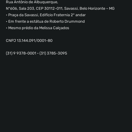
Rua Antônio de Albuquerque,
Nº606, Sala 203, CEP 30112-011, Savassi, Belo Horizonte – MG
• Praça da Savassi, Edifício Fraternia 2º andar
• Em frente a estátua de Roberto Drummond
• Mesmo prédio da Melissa Calçados
CNPJ 13.144.091/0001-80
(31) 9 9378-0001 • (31) 3785-3095