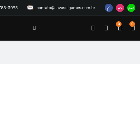
3785-3095
contato@savassigames.com.br
0
0