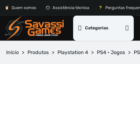
Quem somos
Assistência técnica
Perguntas freque
Categorias
Início
>
Produtos
>
Playstation 4
>
PS4 • Jogos
>
PS