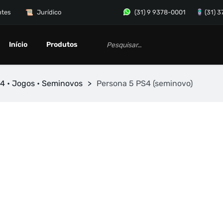
ntes
Jurídico
(31) 9 9378-0001
(31) 
Início
Produtos
4 • Jogos • Seminovos
>
Persona 5 PS4 (seminovo)