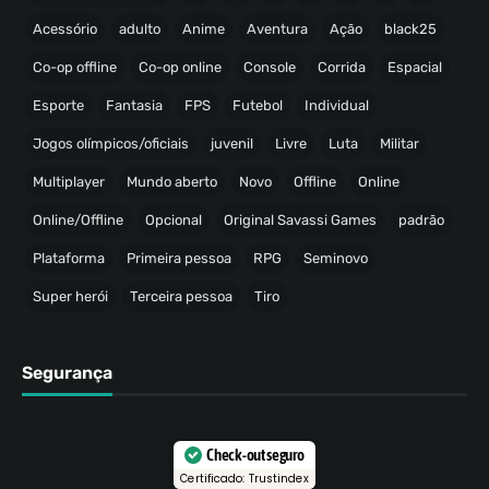
Acessório
adulto
Anime
Aventura
Ação
black25
Co-op offline
Co-op online
Console
Corrida
Espacial
Esporte
Fantasia
FPS
Futebol
Individual
Jogos olímpicos/oficiais
juvenil
Livre
Luta
Militar
Multiplayer
Mundo aberto
Novo
Offline
Online
Online/Offline
Opcional
Original Savassi Games
padrão
Plataforma
Primeira pessoa
RPG
Seminovo
Super herói
Terceira pessoa
Tiro
Segurança
Check-out seguro
Certificado: Trustindex