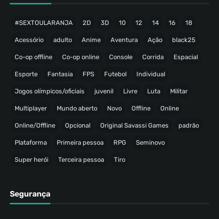
#SEXTOULARANJA
2D
3D
10
12
14
16
18
Acessório
adulto
Anime
Aventura
Ação
black25
Co-op offline
Co-op online
Console
Corrida
Espacial
Esporte
Fantasia
FPS
Futebol
Individual
Jogos olímpicos/oficiais
juvenil
Livre
Luta
Militar
Multiplayer
Mundo aberto
Novo
Offline
Online
Online/Offline
Opcional
Original Savassi Games
padrão
Plataforma
Primeira pessoa
RPG
Seminovo
Super herói
Terceira pessoa
Tiro
Segurança