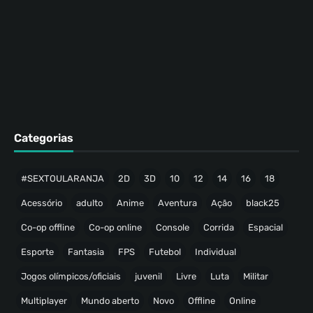
Categorias
#SEXTOULARANJA
2D
3D
10
12
14
16
18
Acessório
adulto
Anime
Aventura
Ação
black25
Co-op offline
Co-op online
Console
Corrida
Espacial
Esporte
Fantasia
FPS
Futebol
Individual
Jogos olímpicos/oficiais
juvenil
Livre
Luta
Militar
Multiplayer
Mundo aberto
Novo
Offline
Online