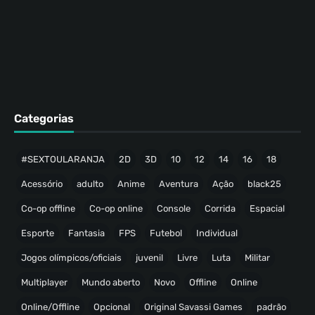
Categorias
#SEXTOULARANJA
2D
3D
10
12
14
16
18
Acessório
adulto
Anime
Aventura
Ação
black25
Co-op offline
Co-op online
Console
Corrida
Espacial
Esporte
Fantasia
FPS
Futebol
Individual
Jogos olímpicos/oficiais
juvenil
Livre
Luta
Militar
Multiplayer
Mundo aberto
Novo
Offline
Online
Online/Offline
Opcional
Original Savassi Games
padrão