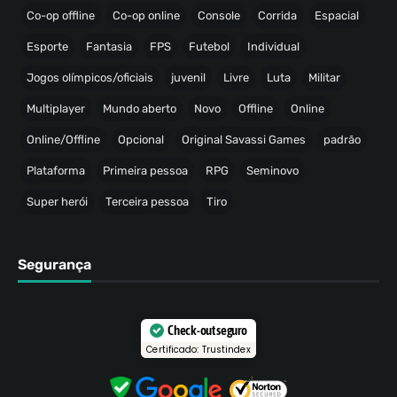
Co-op offline
Co-op online
Console
Corrida
Espacial
Esporte
Fantasia
FPS
Futebol
Individual
Jogos olímpicos/oficiais
juvenil
Livre
Luta
Militar
Multiplayer
Mundo aberto
Novo
Offline
Online
Online/Offline
Opcional
Original Savassi Games
padrão
Plataforma
Primeira pessoa
RPG
Seminovo
Super herói
Terceira pessoa
Tiro
Segurança
Check-out seguro
Certificado: Trustindex