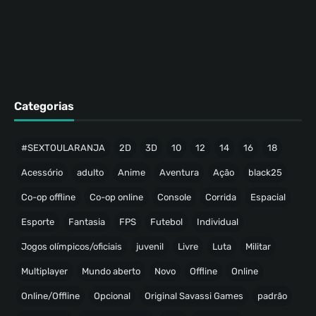
Categorias
#SEXTOULARANJA
2D
3D
10
12
14
16
18
Acessório
adulto
Anime
Aventura
Ação
black25
Co-op offline
Co-op online
Console
Corrida
Espacial
Esporte
Fantasia
FPS
Futebol
Individual
Jogos olímpicos/oficiais
juvenil
Livre
Luta
Militar
Multiplayer
Mundo aberto
Novo
Offline
Online
Online/Offline
Opcional
Original Savassi Games
padrão