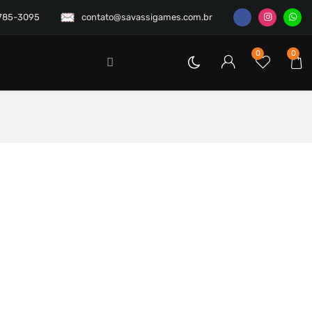
3785-3095
contato@savassigames.com.br
0
0