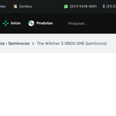
ntes
Jurídico
(31) 9 9378-0001
(31) 
Início
Produtos
gos • Seminovos
>
The Witcher 3 XBOX ONE (seminovo)