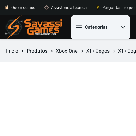
Quem somos
Assistência técnica
Perguntas freque
Categorias
Início
>
Produtos
>
Xbox One
>
X1 • Jogos
>
X1 • Jo