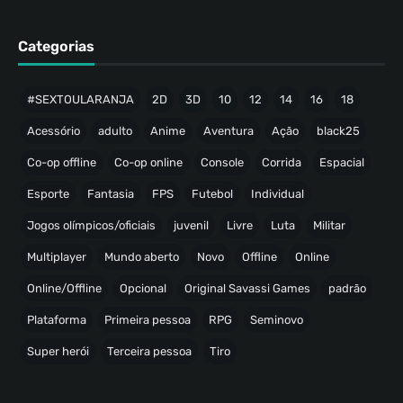
Categorias
#SEXTOULARANJA
2D
3D
10
12
14
16
18
Acessório
adulto
Anime
Aventura
Ação
black25
Co-op offline
Co-op online
Console
Corrida
Espacial
Esporte
Fantasia
FPS
Futebol
Individual
Jogos olímpicos/oficiais
juvenil
Livre
Luta
Militar
Multiplayer
Mundo aberto
Novo
Offline
Online
Online/Offline
Opcional
Original Savassi Games
padrão
Plataforma
Primeira pessoa
RPG
Seminovo
Super herói
Terceira pessoa
Tiro