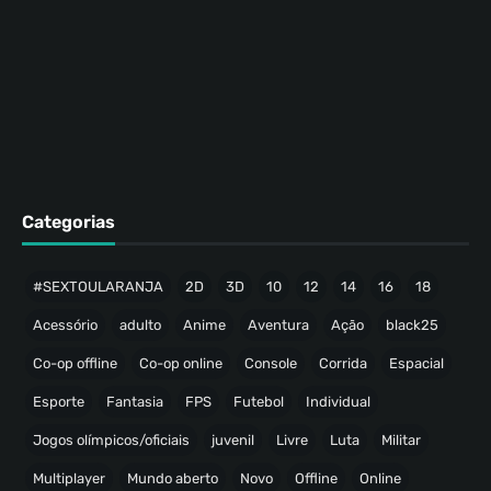
Categorias
#SEXTOULARANJA
2D
3D
10
12
14
16
18
Acessório
adulto
Anime
Aventura
Ação
black25
Co-op offline
Co-op online
Console
Corrida
Espacial
Esporte
Fantasia
FPS
Futebol
Individual
Jogos olímpicos/oficiais
juvenil
Livre
Luta
Militar
Multiplayer
Mundo aberto
Novo
Offline
Online