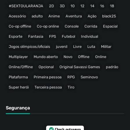
#SEXTOULARANJA
2D
3D
10
12
14
16
18
Acessório
adulto
Anime
Aventura
Ação
black25
Co-op offline
Co-op online
Console
Corrida
Espacial
Esporte
Fantasia
FPS
Futebol
Individual
Jogos olímpicos/oficiais
juvenil
Livre
Luta
Militar
Multiplayer
Mundo aberto
Novo
Offline
Online
Online/Offline
Opcional
Original Savassi Games
padrão
Plataforma
Primeira pessoa
RPG
Seminovo
Super herói
Terceira pessoa
Tiro
Segurança
Check-out seguro