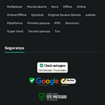
Multiplayer
Mundo aberto
Novo
Offline
Online
Online/Offline
Opcional
Original Savassi Games
padrão
Plataforma
Primeira pessoa
RPG
Seminovo
Super herói
Terceira pessoa
Tiro
Segurança
Check-out seguro
Certificado: Trustindex