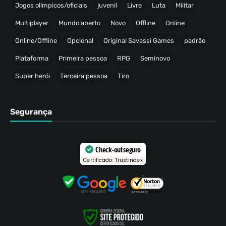
Jogos olímpicos/oficiais
juvenil
Livre
Luta
Militar
Multiplayer
Mundo aberto
Novo
Offline
Online
Online/Offline
Opcional
Original Savassi Games
padrão
Plataforma
Primeira pessoa
RPG
Seminovo
Super herói
Terceira pessoa
Tiro
Segurança
Check-out seguro
Certificado: Trustindex